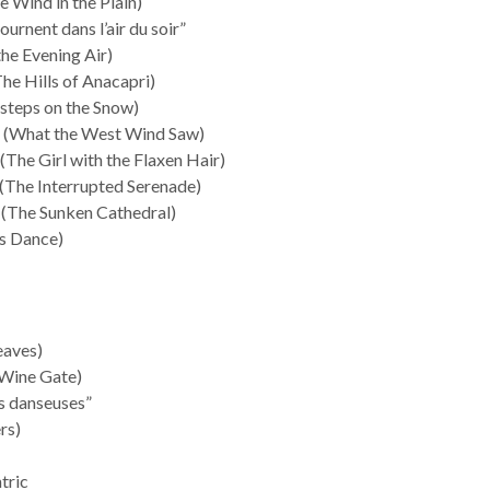
e Wind in the Plain)
ournent dans l’air du soir”
the Evening Air)
The Hills of Anacapri)
tsteps on the Snow)
st (What the West Wind Saw)
n (The Girl with the Flaxen Hair)
 (The Interrupted Serenade)
 (The Sunken Cathedral)
’s Dance)
eaves)
 Wine Gate)
es danseuses”
rs)
1
tric