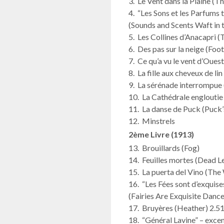
3. Le Vent dans la Plaine (Th
4. “Les Sons et les Parfums t
(Sounds and Scents Waft in 
5. Les Collines d’Anacapri (
6. Des pas sur la neige (Foo
7. Ce qu’a vu le vent d’Oue
8. La fille aux cheveux de li
9. La sérénade interrompue
10. La Cathédrale engloutie
11. La danse de Puck (Puck
12. Minstrels
2ème Livre (1913)
13. Brouillards (Fog)
14. Feuilles mortes (Dead L
15. La puerta del Vino (The
16. “Les Fées sont d’exquis
(Fairies Are Exquisite Dance
17. Bruyères (Heather) 2.5
18. “Général Lavine” – excen