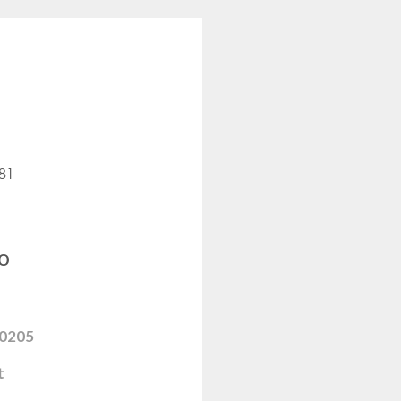
481
o
0205
t