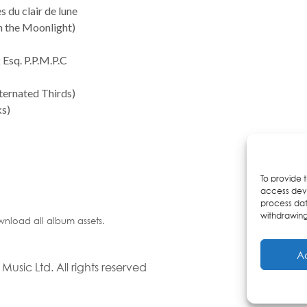
s du clair de lune
n the Moonlight)
Esq. P.P.M.P.C
lternated Thirds)
ks)
To provide 
access devi
process dat
withdrawing
wnload all album assets.
A
usic Ltd. All rights reserved